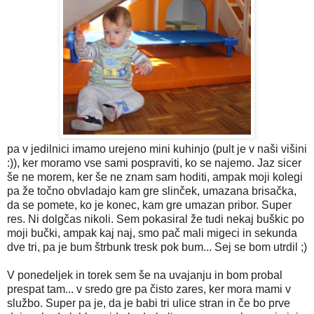
pa v jedilnici imamo urejeno mini kuhinjo (pult je v naši višini
:)), ker moramo vse sami pospraviti, ko se najemo. Jaz sicer
še ne morem, ker še ne znam sam hoditi, ampak moji kolegi
pa že točno obvladajo kam gre slinček, umazana brisačka,
da se pomete, ko je konec, kam gre umazan pribor. Super
res. Ni dolgčas nikoli. Sem pokasiral že tudi nekaj buškic po
moji bučki, ampak kaj naj, smo pač mali migeci in sekunda
dve tri, pa je bum štrbunk tresk pok bum... Sej se bom utrdil ;)
V ponedeljek in torek sem še na uvajanju in bom probal
prespat tam... v sredo gre pa čisto zares, ker mora mami v
službo. Super pa je, da je babi tri ulice stran in če bo prve