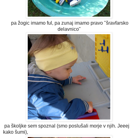
pa žogic imamo ful, pa zunaj imamo pravo "šravfarsko
delavnico"
pa školjke sem spoznal (smo poslušali morje v njih. Jeeej
kako šumi),