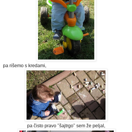
pa rišemo s kredami,
pa čisto pravo "šajtrgo" sem že peljal,