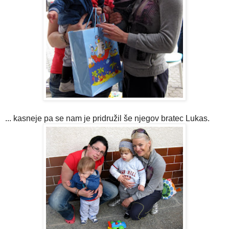
... kasneje pa se nam je pridružil še njegov bratec Lukas.