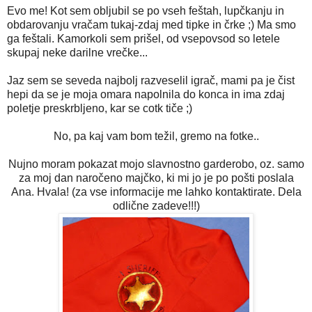
Evo me! Kot sem obljubil se po vseh feštah, lupčkanju in
obdarovanju vračam tukaj-zdaj med tipke in črke ;) Ma smo
ga feštali. Kamorkoli sem prišel, od vsepovsod so letele
skupaj neke darilne vrečke...
Jaz sem se seveda najbolj razveselil igrač, mami pa je čist
hepi da se je moja omara napolnila do konca in ima zdaj
poletje preskrbljeno, kar se cotk tiče ;)
No, pa kaj vam bom težil, gremo na fotke..
Nujno moram pokazat mojo slavnostno garderobo, oz. samo
za moj dan naročeno majčko, ki mi jo je po pošti poslala
Ana. Hvala! (za vse informacije me lahko kontaktirate. Dela
odlične zadeve!!!)