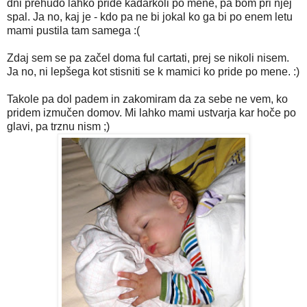
dni prehudo lahko pride kadarkoli po mene, pa bom pri njej
spal. Ja no, kaj je - kdo pa ne bi jokal ko ga bi po enem letu
mami pustila tam samega :(
Zdaj sem se pa začel doma ful cartati, prej se nikoli nisem.
Ja no, ni lepšega kot stisniti se k mamici ko pride po mene. :)
Takole pa dol padem in zakomiram da za sebe ne vem, ko
pridem izmučen domov. Mi lahko mami ustvarja kar hoče po
glavi, pa trznu nism ;)