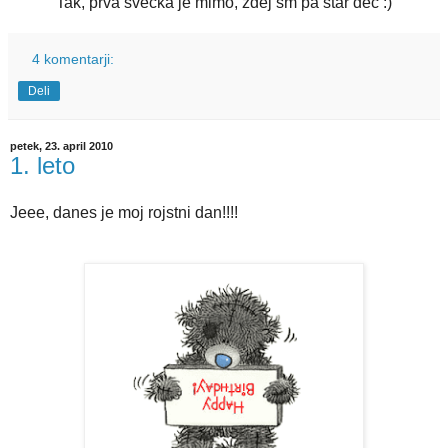
Tak, prva svečka je mimo, zdej sm pa star dec :)
4 komentarji:
Deli
petek, 23. april 2010
1. leto
Jeee, danes je moj rojstni dan!!!!