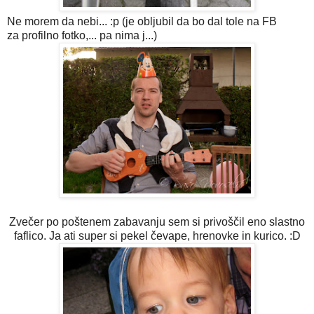
Ne morem da nebi... :p (je obljubil da bo dal tole na FB
za profilno fotko,... pa nima j...)
Zvečer po poštenem zabavanju sem si privoščil eno slastno
faflico. Ja ati super si pekel čevape, hrenovke in kurico. :D