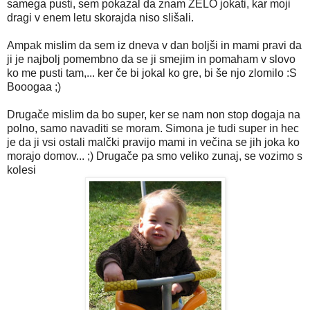
samega pusti, sem pokazal da znam ZELO jokati, kar moji
dragi v enem letu skorajda niso slišali.
Ampak mislim da sem iz dneva v dan boljši in mami pravi da
ji je najbolj pomembno da se ji smejim in pomaham v slovo
ko me pusti tam,... ker če bi jokal ko gre, bi še njo zlomilo :S
Booogaa ;)
Drugače mislim da bo super, ker se nam non stop dogaja na
polno, samo navaditi se moram. Simona je tudi super in hec
je da ji vsi ostali malčki pravijo mami in večina se jih joka ko
morajo domov... ;) Drugače pa smo veliko zunaj, se vozimo s
kolesi