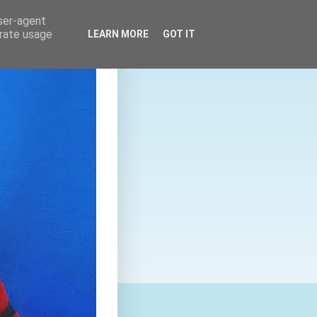
user-agent
erate usage
LEARN MORE
GOT IT