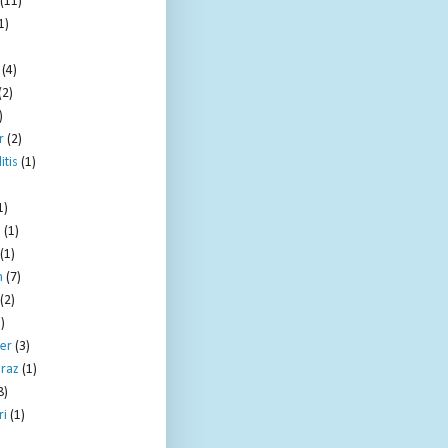
(11)
1)
(4)
(2)
)
r
(2)
itis
(1)
1)
e
(1)
(1)
m
(7)
(2)
)
er
(3)
raz
(1)
8)
ri
(1)
)