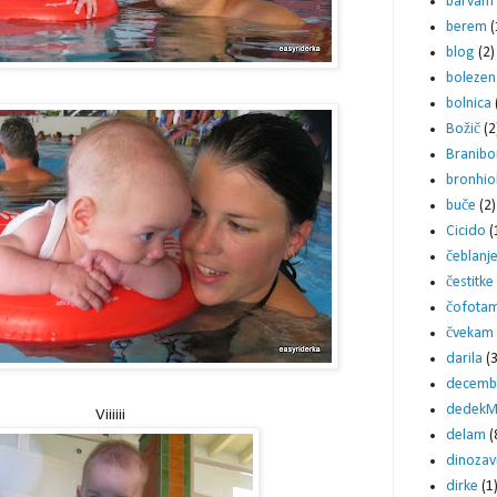
barvam
berem
(
blog
(2)
bolezen
bolnica
Božič
(2
Branibo
bronhiol
buče
(2)
Cicido
(
čeblanj
čestitke
čofota
čvekam
darila
(3
decemb
dedekM
Viiiiii
delam
(
dinozav
dirke
(1