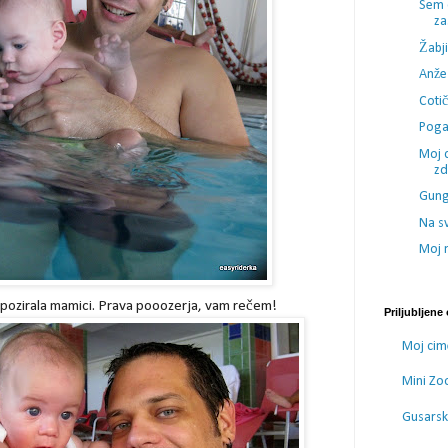
Sem c
za
Žabji
Anže
Cotič
Poga
Moj d
zd
Gung
Na s
Moj 
 pozirala mamici. Prava pooozerja, vam rečem!
Priljubljene
Moj cim
Mini Zo
Gusarski