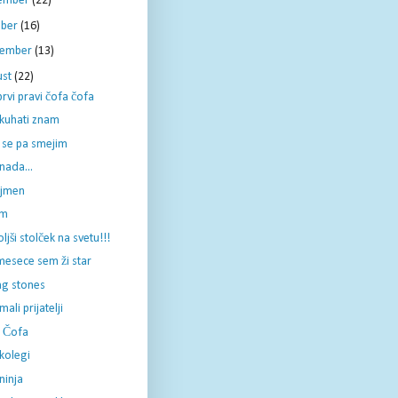
ember
(22)
ober
(16)
tember
(13)
ust
(22)
rvi pravi čofa čofa
 kuhati znam
e se pa smejim
nada...
jmen
em
ljši stolček na svetu!!!
 mesece sem ži star
ng stones
mali prijatelji
 Čofa
kolegi
ninja