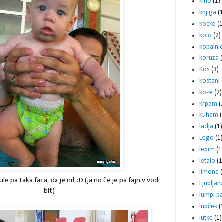
kino
(1)
knjiga
(
kocke
(1
kolo
(2)
kopalni
koruza
Kos
(3)
kostanj
koze
(2)
krpam
(
kuham
(
ladja
(1)
Lego
(1
lepim
(1
letalo
(1
limona
e pa taka faca, da je ni! :D (ja no če je pa fajn v vodi
Ljubljan
bit)
lumpi p
lupček
(
lutke
(1)