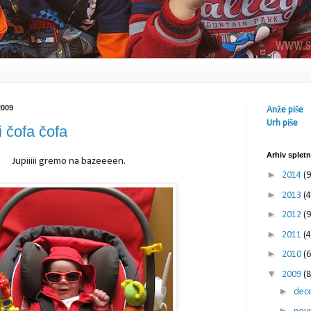
2009
Anže piše
Urh piše
i čofa čofa
Arhiv splet
Jupiiiii gremo na bazeeeen.
►
2014
(9
►
2013
(4
►
2012
(9
►
2011
(4
►
2010
(6
▼
2009
(8
►
dec
►