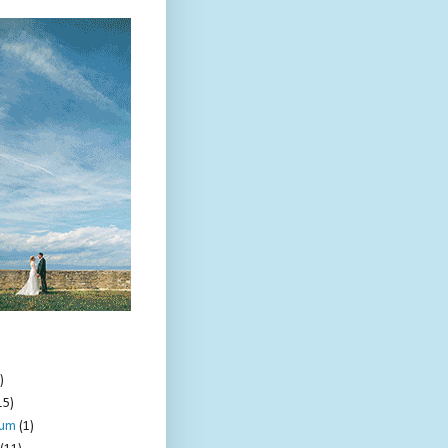
)
15)
tum
(1)