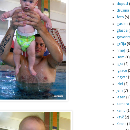
dopust
družina
foto
(5)
gasilec
glasba
(
govori
grčija
(9
hmelj
(1
Hom
(1)
igra
(2)
igrače
(
ingver
(
izlet
(2)
jem
(7)
jesen
(3
kamera
kamp
(1
kavč
(2)
Kekec
(1