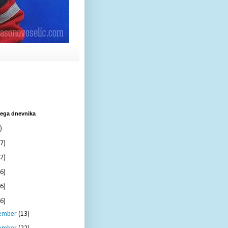
nega dnevnika
)
7)
2)
6)
6)
6)
ember
(13)