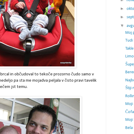
nov
►
okt
►
sep
▼
avg
Moj p
Tudi
Takl
Limo
Šupe
Ber
 brcal in občudoval to tekoče prozorno čudo samo v
Najbo
v nedeljo pa sta me mojadva peljala v čisto pravi tavelik
rečem jst temu.
Štiji
Rolli
Moji 
Čofa
Moji 
Bela 