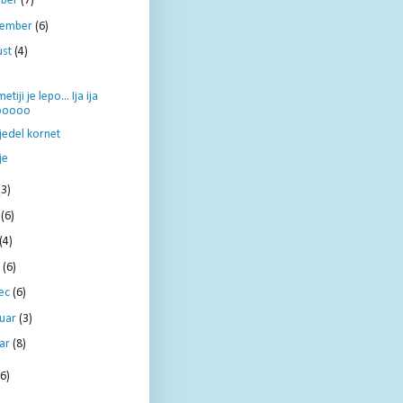
ober
(7)
tember
(6)
ust
(4)
tiji je lepo... Ija ija
ooooo
jedel kornet
je
(3)
j
(6)
(4)
l
(6)
ec
(6)
ruar
(3)
uar
(8)
6)