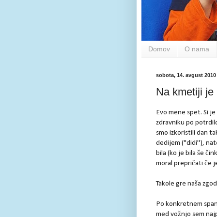
Domov
O nama
sobota, 14. avgust 2010
Na kmetiji je 
Evo mene spet. Si je
zdravniku po potrdil
smo izkoristili dan t
dedijem ("didi"), na
bila (ko je bila še čin
moral prepričati če j
Takole gre naša zgod
Po konkretnem spanju
med vožnjo sem najp