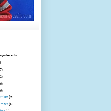
nega dnevnika
)
7)
2)
6)
6)
ember
(9)
ember
(4)