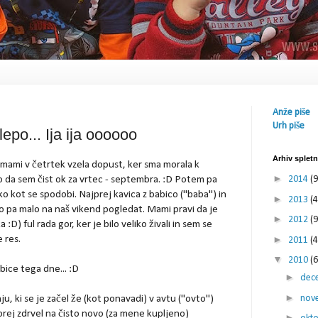
Anže piše
Urh piše
lepo... Ija ija oooooo
Arhiv splet
 mami v četrtek vzela dopust, ker sma morala k
►
o da sem čist ok za vrtec - septembra. :D Potem pa
2014
(9
ako kot se spodobi. Najprej kavica z babico ("baba") in
►
2013
(4
to pa malo na naš vikend pogledat. Mami pravi da je
►
2012
(9
ka :D) ful rada gor, ker je bilo veliko živali in sem se
►
e res.
2011
(4
▼
2010
(6
bice tega dne... :D
►
dec
►
nov
, ki se je začel že (kot ponavadi) v avtu ("ovto")
rej zdrvel na čisto novo (za mene kupljeno)
►