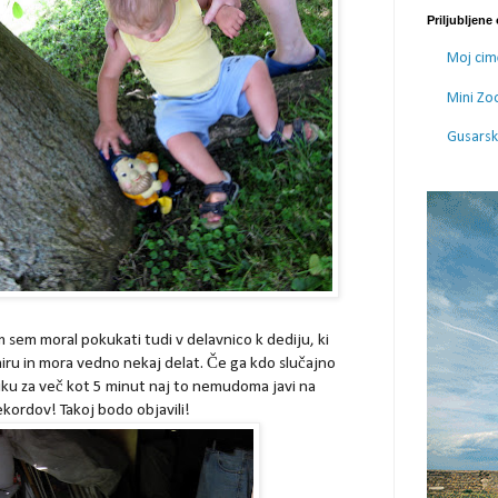
Priljubljene
Moj cim
Mini Zo
Gusarski
em moral pokukati tudi v delavnico k dediju, ki
 miru in mora vedno nekaj delat. Če ga kdo slučajno
iku za več kot 5 minut naj to nemudoma javi na
kordov! Takoj bodo objavili!