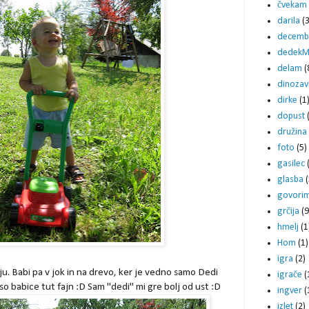
čvekam
darila
(3
decemb
dedekM
delam
(
dinozav
dirke
(1
dopust
družina
foto
(5)
gasilec
glasba
(
govori
grčija
(9
hmelj
(1
Hom
(1)
igra
(2)
iju. Babi pa v jok in na drevo, ker je vedno samo Dedi
igrače
(
so babice tut fajn :D Sam "dedi" mi gre bolj od ust :D
ingver
(
izlet
(2)