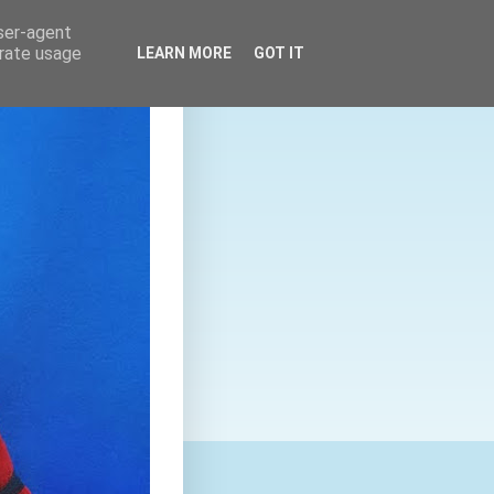
user-agent
erate usage
LEARN MORE
GOT IT