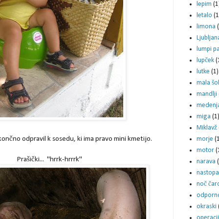
lepim
(1
letalo
(1
limona
Ljubljan
lumpi p
lupček
(
lutke
(1)
mala šo
mandlji
medenja
miga
(1
Miklavž
nčno odpravil k sosedu, ki ima pravo mini kmetijo.
morje
(
motor
(
Prašički... "hrrk-hrrrk"
narava
nastop
noč čar
odporn
okraski
operaci