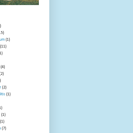
)
15)
tum
(1)
(11)
1)
(4)
(2)
)
r
(2)
itis
(1)
1)
e
(1)
(1)
m
(7)