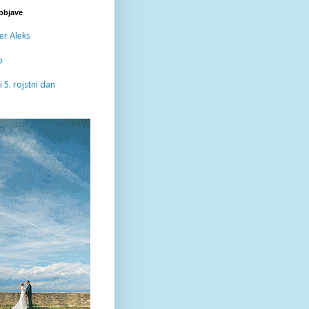
 objave
er Aleks
o
 5. rojstni dan