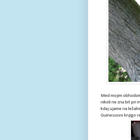
Med mojim obhodom s
nikoli ne zna bit pri
kdaj ujame na ležaln
Guinessovo knjigo re