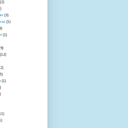
(2)
)
er
(3)
raz
(1)
8)
ri
(1)
)
(9)
(12)
(2)
5)
m
(1)
)
)
11)
1)