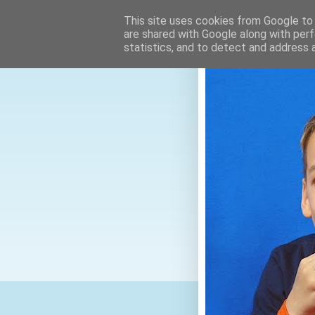
This site uses cookies from Google to d
are shared with Google along with perf
statistics, and to detect and address 