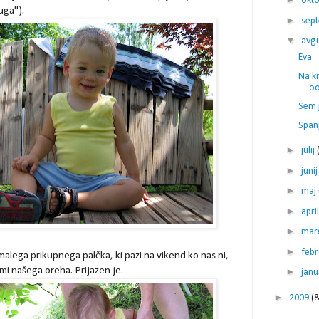
okt
uga").
►
sep
▼
avg
Eva
Na kme
o
Sem 
Span
►
julij
►
juni
►
maj
►
apri
►
mar
►
feb
lega prikupnega palčka, ki pazi na vikend ko nas ni,
mi našega oreha. Prijazen je.
►
jan
►
2009
(8