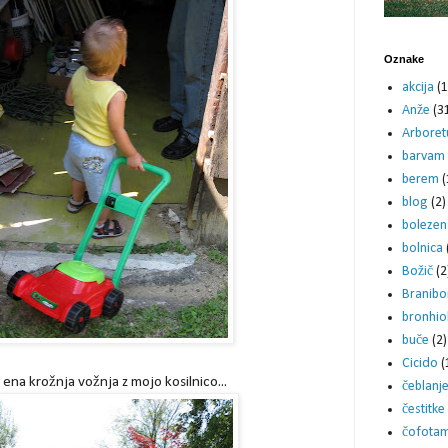
Oznake
akcija
(1
Anže
(3
Arbore
barvam
berem
(
blog
(2)
bolezen
bolnica
Božič
(2
Branibo
bronhiol
buče
(2)
Cicido
(
e ena krožnja vožnja z mojo kosilnico...
čeblanj
čestitke
čofota