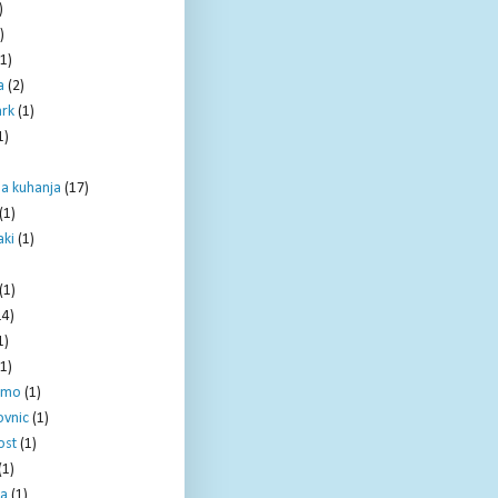
)
)
(1)
a
(2)
ark
(1)
1)
la kuhanja
(17)
(1)
ki
(1)
)
(1)
14)
1)
(1)
amo
(1)
ovnic
(1)
ost
(1)
(1)
ja
(1)