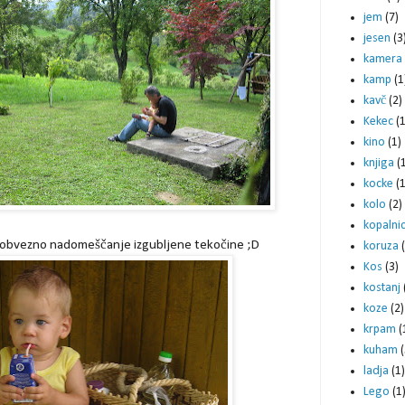
jem
(7)
jesen
(3
kamera
kamp
(1
kavč
(2)
Kekec
(1
kino
(1)
knjiga
(
kocke
(1
kolo
(2)
kopalni
obvezno nadomeščanje izgubljene tekočine ;D
koruza
Kos
(3)
kostanj
koze
(2)
krpam
(
kuham
(
ladja
(1)
Lego
(1