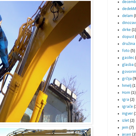
decemb
dedekM
delam
(
dinozav
dirke
(1
dopust
družina
foto
(5)
gasilec
glasba
(
govori
grčija
(9
hmelj
(1
Hom
(1)
igra
(2)
igrače
(
ingver
(
izlet
(2)
jem
(7)
jesen
(3