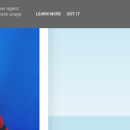
user-agent
erate usage
LEARN MORE
GOT IT