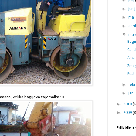
julij
►
juni
►
maj
►
apri
▼
mar
Bagiii
Celjs
Anže
Zmag
Pust
►
feb
►
jan
aaaa, velika bagijeva zajemalka :D
►
2010
(6
►
2009
(8
Priljubljene