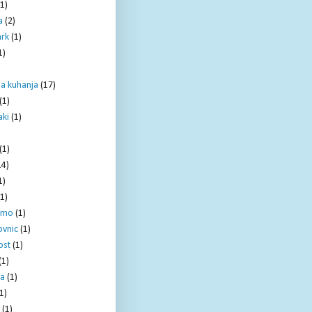
(1)
a
(2)
ark
(1)
1)
la kuhanja
(17)
(1)
ki
(1)
)
(1)
14)
1)
(1)
amo
(1)
ovnic
(1)
ost
(1)
(1)
ja
(1)
1)
(1)