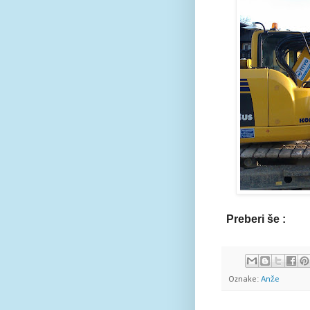
Preberi še :
Anže
Oznake:
Anže