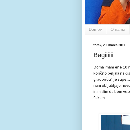
Domov
O nama
torek, 29. marec 2011
Bagiiiiii
Doma imam ene 10 razl
končno peljala na či
gradbišču" je super...
nam obljubljajo novo
in mislim da bom ves
čakam.