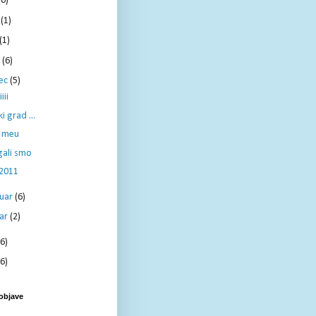
(6)
j
(1)
(1)
l
(6)
ec
(5)
iii
ki grad ...
 meu
ali smo
 2011
ruar
(6)
uar
(2)
6)
6)
 objave