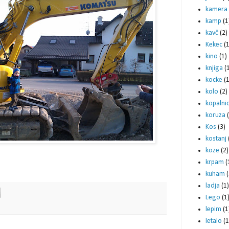
kamera
kamp
(1
kavč
(2)
Kekec
(1
kino
(1)
knjiga
(
kocke
(1
kolo
(2)
kopalni
koruza
Kos
(3)
kostanj
koze
(2)
krpam
(
kuham
(
ladja
(1)
Lego
(1
lepim
(1
letalo
(1