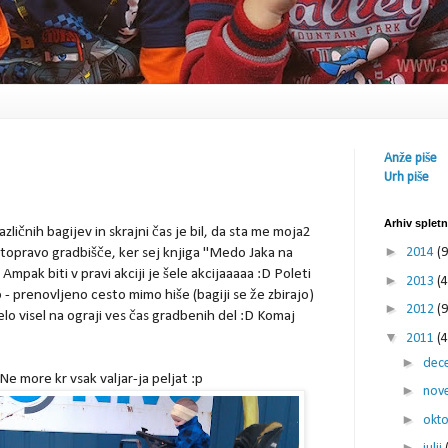
Anže piše
Urh piše
Arhiv splet
ičnih bagijev in skrajni čas je bil, da sta me moja2
►
stopravo gradbišče, ker sej knjiga "Medo Jaka na
2014
(9
 Ampak biti v pravi akciji je šele akcijaaaaa :D Poleti
►
2013
(4
 - prenovljeno cesto mimo hiše (bagiji se že zbirajo)
►
2012
(9
elo visel na ograji ves čas gradbenih del :D Komaj
▼
2011
(4
►
dec
Ne more kr vsak valjar-ja peljat :p
►
nov
►
okt
►