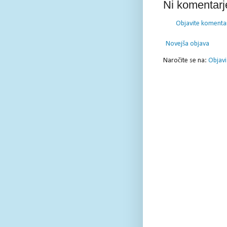
Ni komentarj
Objavite komenta
Novejša objava
Naročite se na:
Objavi