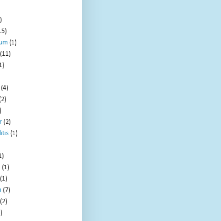
)
15)
tum
(1)
(11)
1)
(4)
(2)
)
r
(2)
itis
(1)
1)
e
(1)
(1)
m
(7)
(2)
)