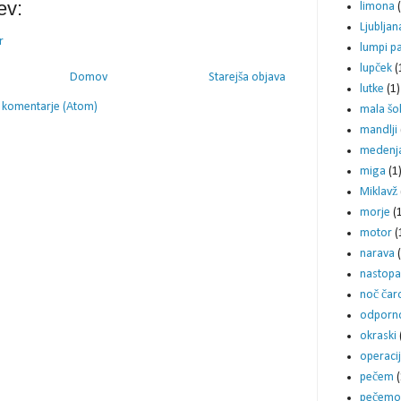
ev:
limona
Ljubljan
r
lumpi p
lupček
(
Domov
Starejša objava
lutke
(1)
 komentarje (Atom)
mala šo
mandlji
medenja
miga
(1
Miklavž
morje
(
motor
(
narava
nastop
noč čar
odporn
okraski
operaci
pečem
(
pečemo