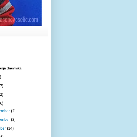
nega dnevnika
)
7)
2)
6)
ember
(2)
ember
(3)
ober
(14)