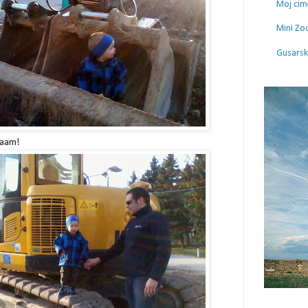
Moj cim
Mini Zo
Gusarski
aaam!