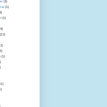
er
(3)
raz
(1)
8)
ri
(1)
)
(9)
(12)
(2)
5)
m
(1)
)
)
11)
1)
)