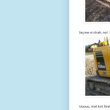
Sej me ni strah, no! 
Uuuuu, vrat kot žira