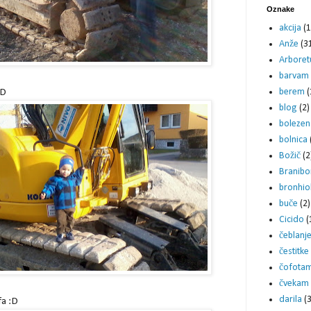
Oznake
akcija
(1
Anže
(3
Arbore
barvam
berem
(
:D
blog
(2)
bolezen
bolnica
Božič
(2
Branibo
bronhiol
buče
(2)
Cicido
(
čeblanj
čestitke
čofota
čvekam
darila
(3
fa :D