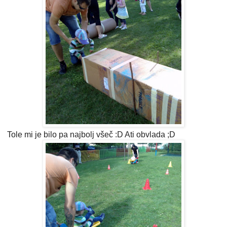
Tole mi je bilo pa najbolj všeč :D Ati obvlada ;D