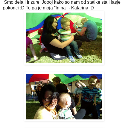
Smo delali frizure. Joooj kako so nam od statike stali lasje
pokonci :D To pa je moja "lnina" - Katarina :D