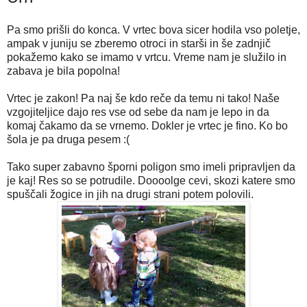
Pa smo prišli do konca. V vrtec bova sicer hodila vso poletje,
ampak v juniju se zberemo otroci in starši in še zadnjič
pokažemo kako se imamo v vrtcu. Vreme nam je služilo in
zabava je bila popolna!
Vrtec je zakon! Pa naj še kdo reče da temu ni tako! Naše
vzgojiteljice dajo res vse od sebe da nam je lepo in da
komaj čakamo da se vrnemo. Dokler je vrtec je fino. Ko bo
šola je pa druga pesem :(
Tako super zabavno šporni poligon smo imeli pripravljen da
je kaj! Res so se potrudile. Doooolge cevi, skozi katere smo
spuščali žogice in jih na drugi strani potem polovili.