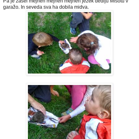
Pa je zašel mejhen mejhen mejhen ježek dediju Mišotu v
garažo. In seveda sva ha dobila midva.