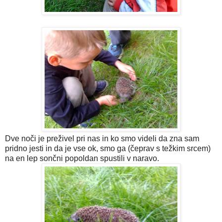
Dve noči je preživel pri nas in ko smo videli da zna sam
pridno jesti in da je vse ok, smo ga (čeprav s težkim srcem)
na en lep sončni popoldan spustili v naravo.