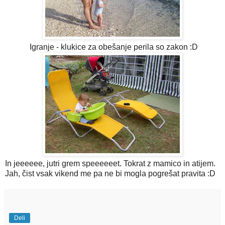
Igranje - klukice za obešanje perila so zakon :D
In jeeeeee, jutri grem speeeeeet. Tokrat z mamico in atijem.
Jah, čist vsak vikend me pa ne bi mogla pogrešat pravita :D
Deli